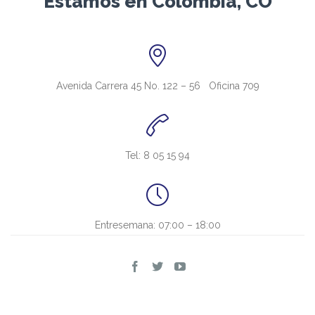
Estamos en Colombia, CO

Avenida Carrera 45 No. 122 – 56 Oficina 709

Tel: 8 05 15 94

Entresemana: 07:00 – 18:00


